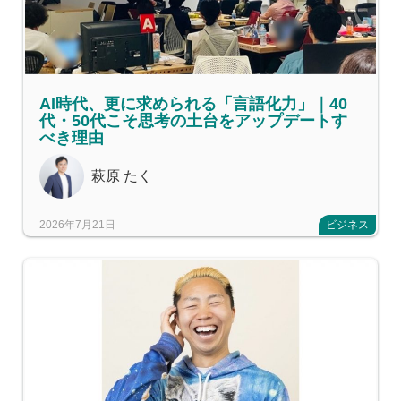
AI時代、更に求められる「言語化力」｜40
代・50代こそ思考の土台をアップデートす
べき理由
萩原 たく
2026年7月21日
ビジネス