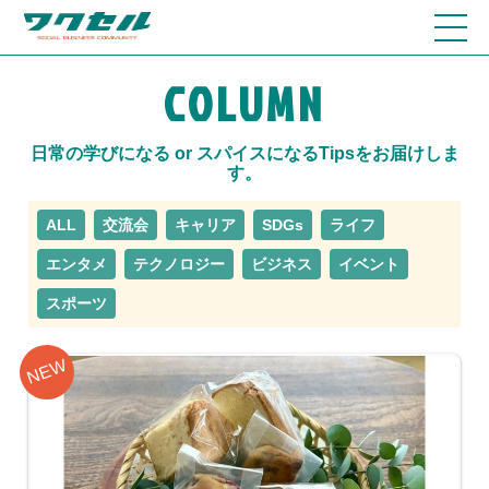
COLUMN
日常の学びになる or スパイスになるTipsをお届けしま
す。
ALL
交流会
キャリア
SDGs
ライフ
エンタメ
テクノロジー
ビジネス
イベント
スポーツ
NEW