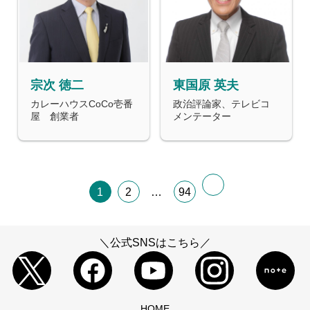
宗次 徳二
東国原 英夫
カレーハウスCoCo壱番
政治評論家、テレビコ
屋 創業者
メンテーター
1
2
…
94
＼公式SNSはこちら／
HOME