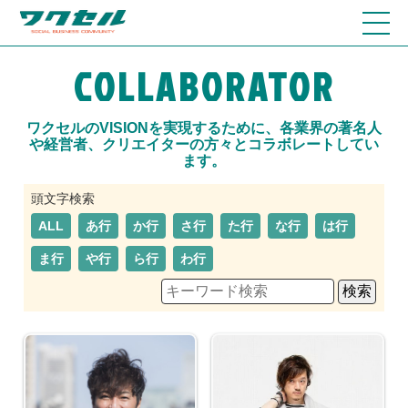
COLLABORATOR
ワクセルのVISIONを実現するために、各業界の著名人
や経営者、クリエイターの方々とコラボレートしてい
ます。
ALL
あ行
か行
さ行
た行
な行
は行
ま行
や行
ら行
わ行