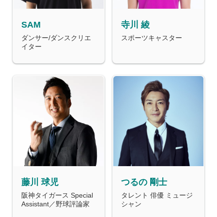
SAM
寺川 綾
ダンサー/ダンスクリエ
スポーツキャスター
イター
藤川 球児
つるの 剛士
阪神タイガース Special
タレント 俳優 ミュージ
Assistant／野球評論家
シャン