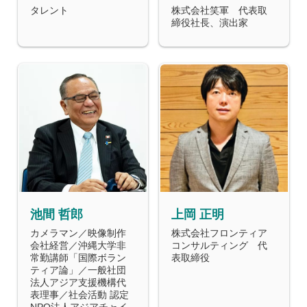
タレント
株式会社笑軍 代表取
締役社長、演出家
池間 哲郎
上岡 正明
カメラマン／映像制作
株式会社フロンティア
会社経営／沖縄大学非
コンサルティング 代
常勤講師「国際ボラン
表取締役
ティア論」／一般社団
法人アジア支援機構代
表理事／社会活動 認定
NPO法人アジアチャイ