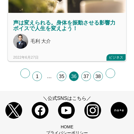
声は変えられる。身体を振動させる影響力
ボイスで人生を変えよう！
毛利 大介
2022年6月27日
ビジネス
1
…
35
36
37
38
＼公式SNSはこちら／
HOME
プライバシーポリシー