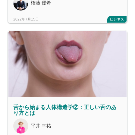
権藤 優希
2022年7月15日
ビジネス
舌から始まる人体構造学②：正しい舌のあ
り方とは
平井 幸祐