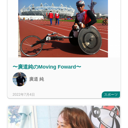
〜廣道純のMoving Foward〜
廣道 純
2022年7月4日
スポーツ