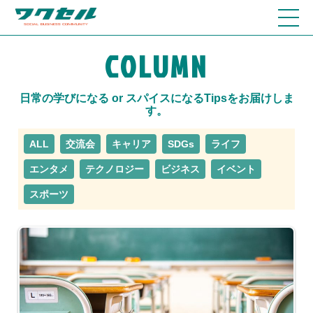
COLUMN
日常の学びになる or スパイスになるTipsをお届けしま
す。
ALL
交流会
キャリア
SDGs
ライフ
エンタメ
テクノロジー
ビジネス
イベント
スポーツ