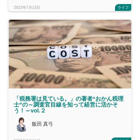
2022年7月13日
ライフ
「税務署は見ている。」の著者“おかん税理
士”の～調査官目線を知って経営に活かそ
う！～vol.２
飯田 真弓