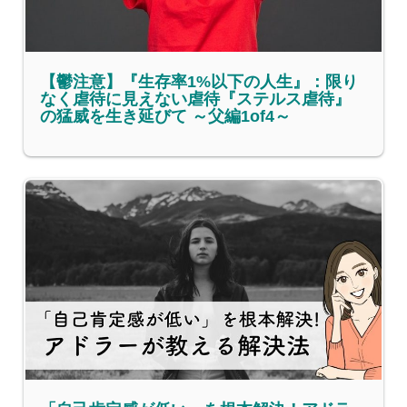
【鬱注意】『生存率1%以下の人生』：限り
なく虐待に見えない虐待『ステルス虐待』
の猛威を生き延びて ～父編1of4～