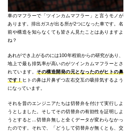
車のマフラーで「ツインカムマフラー」と言うモノが
あります。排出ガスが出る所が2つになった車です。名
前や構造を知らなくても皆さん見たことはありますよ
ね？
あれができ上がるのには100年程前からの研究があり、
地上で最も排気率が高いのがツインカムマフラーとさ
れています。
その構造開発の元となったのがヒトの鼻
です！
ヒトの鼻は片鼻ずつ左右交互の吸排気するよう
になっています。
それを昔のエンジニアたちは切替弁を付けて実行しよ
うとしました。そしてその切替弁の有効性を証明しよ
うとすると…切替弁無しと全くデータが変わらなかっ
たのです。それで、「どうして切替弁が無くとも、交