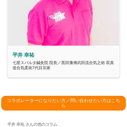
平井 幸祐
七星スパルタ鍼灸院 院長／黒田藩傳武田流合気之術 双真
道合気柔術7代目宗家
コラボレーターになりたい方／問い合わせたい方はこち
ら
平井 幸祐 さんの他のコラム