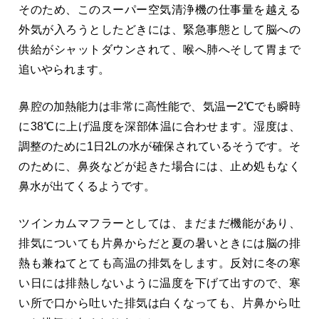
そのため、このスーパー空気清浄機の仕事量を越える
外気が入ろうとしたどきには、緊急事態として脳への
供給がシャットダウンされて、喉へ肺へそして胃まで
追いやられます。
鼻腔の加熱能力は非常に高性能で、気温ー2℃でも瞬時
に38℃に上げ温度を深部体温に合わせます。湿度は、
調整のために1日2Lの水が確保されているそうです。そ
のために、鼻炎などが起きた場合には、止め処もなく
鼻水が出てくるようです。
ツインカムマフラーとしては、まだまだ機能があり、
排気についても片鼻からだと夏の暑いときには脳の排
熱も兼ねてとても高温の排気をします。反対に冬の寒
い日には排熱しないように温度を下げて出すので、寒
い所で口から吐いた排気は白くなっても、片鼻から吐