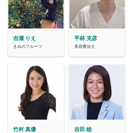
吉瀬 りえ
平林 克彦
きみのフルーツ
美容療法士
竹村 真優
吉田 睦