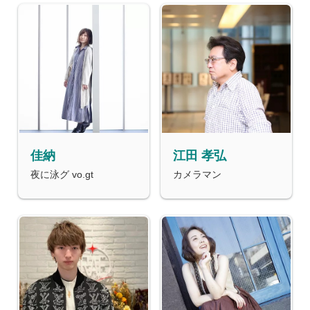
佳納
江田 孝弘
夜に泳グ vo.gt
カメラマン