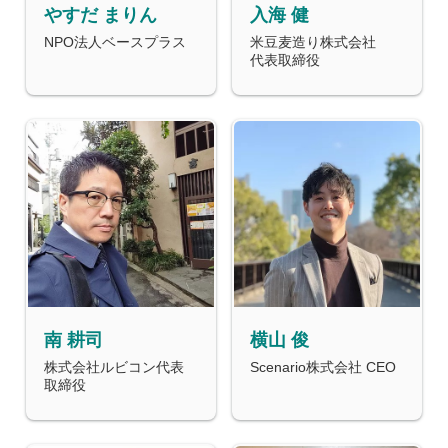
やすだ まりん
入海 健
NPO法人ベースプラス
米豆麦造り株式会社
代表取締役
南 耕司
横山 俊
株式会社ルビコン代表
Scenario株式会社 CEO
取締役