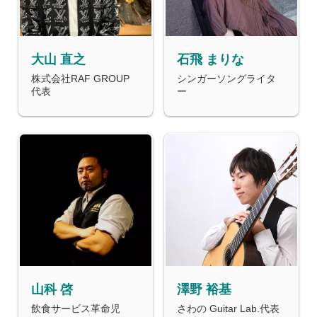
大山 直之
石飛 まりな
株式会社RAF GROUP
シンガーソングライタ
代表
ー
山科 啓
澤野 裕基
飲食サービス革命児
さわの Guitar Lab.代表