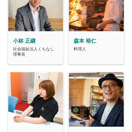
小林 正継
森本 裕仁
社会福祉法人くちなし
料理人
理事長