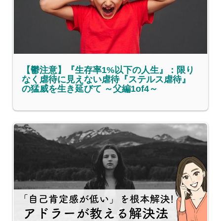
【鬱注意】『生存率1%以下の人生』：限り
なく虐待に見えない虐待『ステルス虐待』
の猛威を生き延びて ～父編1of4～