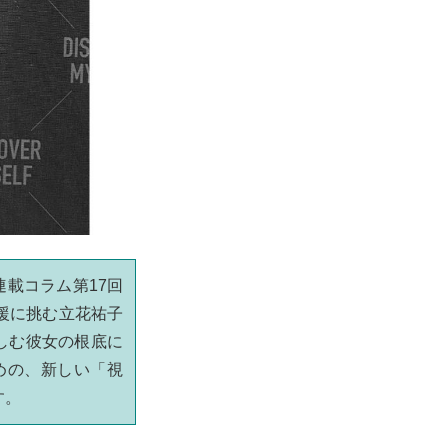
連載コラム第17回
援に挑む立花祐子
しむ彼女の根底に
めの、新しい「視
す。