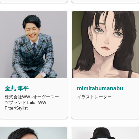
金丸 隼平
mimitabumanabu
株式会社WW -オーダースー
イラストレーター
ツブランドTailor WW-
Fitter/Stylist