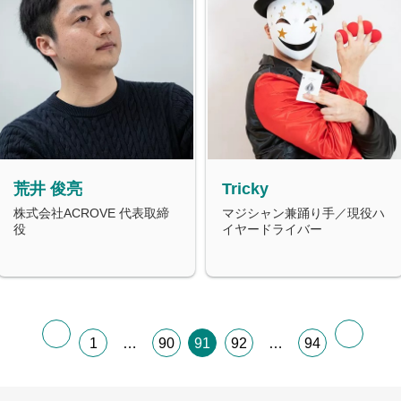
荒井 俊亮
Tricky
株式会社ACROVE 代表取締
マジシャン兼踊り手／現役ハ
役
イヤードライバー
1
…
90
91
92
…
94