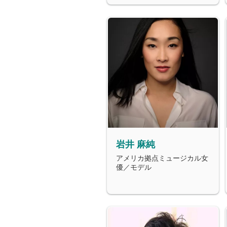
岩井 麻純
アメリカ拠点ミュージカル女
優／モデル