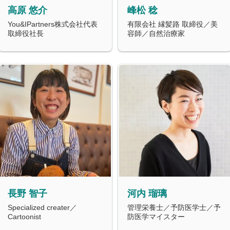
高原 悠介
峰松 稔
You&IPartners株式会社代表
有限会社 縁髪路 取締役／美
取締役社長
容師／自然治療家
長野 智子
河内 瑠璃
Specialized creater／
管理栄養士／予防医学士／予
Cartoonist
防医学マイスター