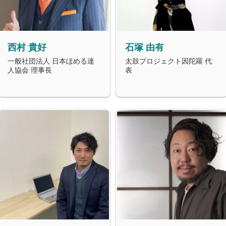
西村 貴好
石塚 由有
一般社団法人 日本ほめる達
太鼓プロジェクト因陀羅 代
人協会 理事長
表