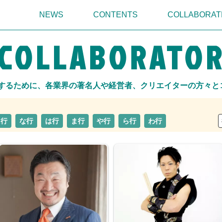
NEWS
CONTENTS
COLLABORAT
COLLABORATO
実現するために、各業界の著名人や経営者、クリエイターの方々
た行
な行
は行
ま行
や行
ら行
わ行