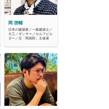
岡 啓輔
日本の建築家／一級建築士／
大工／ダンサー／セルフビル
ダー／元「岡画郎」主催者