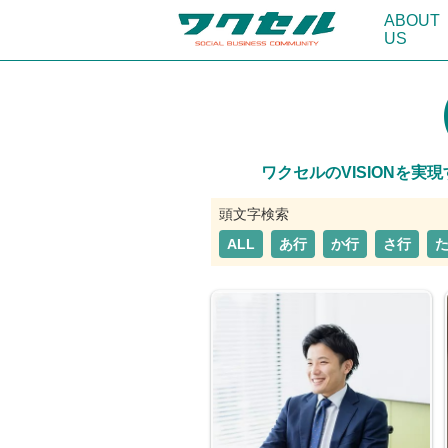
ABOUT
US
ワクセルのVISIONを
ALL
あ行
か行
さ行