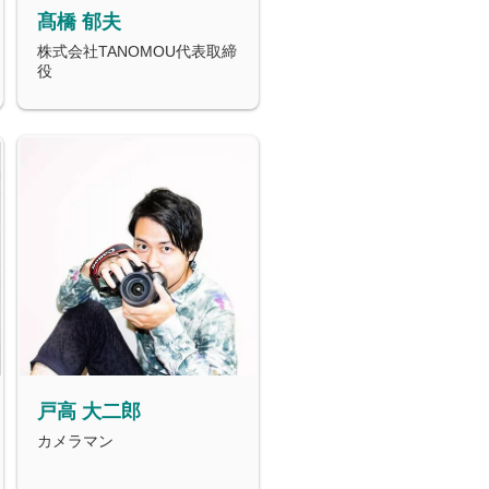
髙橋 郁夫
株式会社TANOMOU代表取締
役
戸高 大二郎
カメラマン