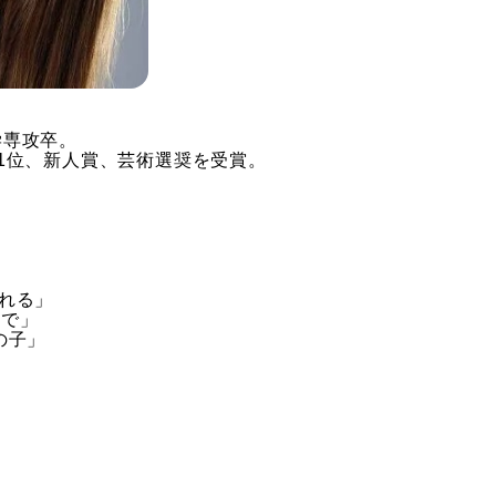
学専攻卒。
1位、新人賞、芸術選奨を受賞。
される」
んで」
の子」