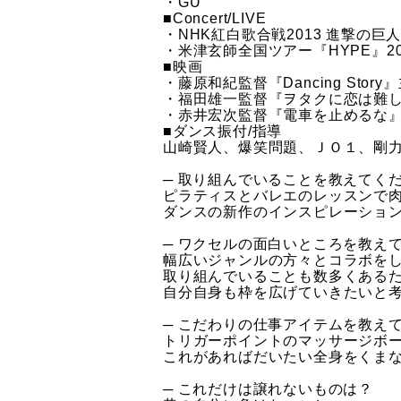
・GU
■Concert/LIVE
・NHK紅白歌合戦2013 進撃の巨人主
・米津玄師全国ツアー『HYPE』20
■映画
・藤原和紀監督『Dancing Story
・福田雄一監督『ヲタクに恋は難
・赤井宏次監督『電車を止めるな
■ダンス振付/指導
山崎賢人、爆笑問題、ＪＯ１、剛力彩芽
─ 取り組んでいることを教えてく
ピラティスとバレエのレッスンで
ダンスの新作のインスピレーショ
─ ワクセルの面白いところを教え
​幅広いジャンルの方々とコラボを
取り組んでいることも数多くある
自分自身も枠を広げていきたいと
─ こだわりの仕事アイテムを教え
トリガーポイントのマッサージボ
これがあればだいたい全身をくま
─ これだけは譲れないものは？