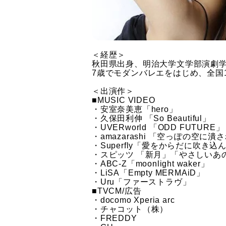
＜経歴＞
秋田県出身、明治大学文学部演劇
7歳でモダンバレエをはじめ、全国
＜出演作＞
■MUSIC VIDEO
・安室奈美恵「hero」
・久保田利伸 「So Beautiful」
・UVERworld 「ODD FUTURE」
・amazarashi 「空っぽの空に潰
・Superfly「愛をからだに吹き込
・スピッツ 「新月」「やさしいあ
・ABC-Z「moonlight waker」
・LiSA「Empty MERMAiD」
・Uru「ファーストラヴ」
■TVCM/広告
・docomo Xperia arc
・チャコット（株）
・FREDDY