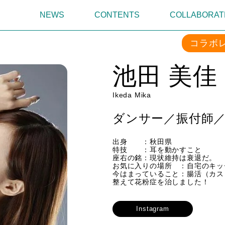
NEWS
CONTENTS
COLLABORAT
コラボ
池田 美佳
Ikeda Mika
ダンサー／振付師
出身 ：秋田県
特技 ：耳を動かすこと
座右の銘：現状維持は衰退だ。
​お気に入りの場所 ：自宅のキ
今はまっていること：腸活（カス
整えて花粉症を治しました！
Instagram