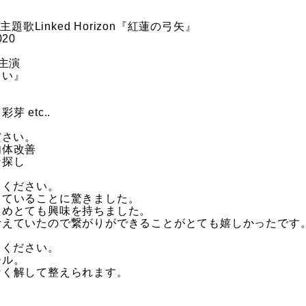
題歌Linked Horizon『紅蓮の弓矢』
20
』主演
しい』
』
 etc..
ださい。
肉体改善
ン探し
てください。
していることに驚きました。
ためとても興味を持ちました。
考えていたので繋がりができることがとても嬉しかったです
てください。
ール。
なく解して整えられます。