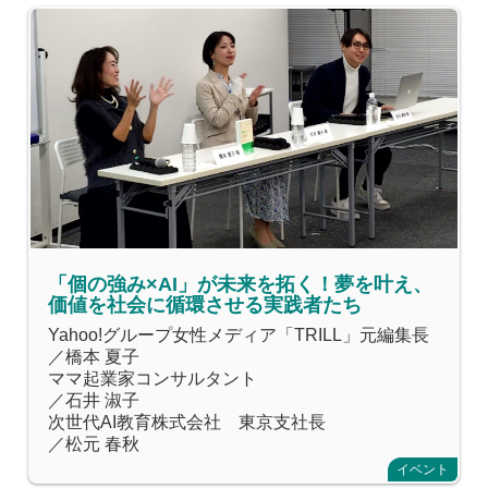
「個の強み×AI」が未来を拓く！夢を叶え、
価値を社会に循環させる実践者たち
Yahoo!グループ女性メディア「TRILL」元編集長
／橋本 夏子
ママ起業家コンサルタント
／石井 淑子
次世代AI教育株式会社 東京支社長
／松元 春秋
イベント