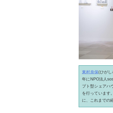
東村奈保
(ひが
年にNPO法人s
プト型シェアハ
を行っています
に、これまでの