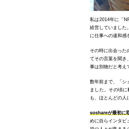
私は2014年に「N
経営していました
に仕事への違和感
その時に出会った
てその言葉を聞き
事は別物だと考えて
数年前まで、「シ
ました。その頃に
も、ほとんどの人
soshare
が最初に
めに自らインタビ
持つ人々が集まる