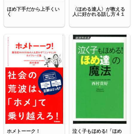
ほめ下手だから上手くい
〈ほめる達人〉が教える
く
人に好かれる話し方４１
ホメトーーク！
泣く子もほめる!「ほめ