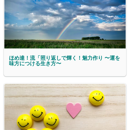
ほめ達！流「照り返しで輝く！魅力作り 〜運を
味方につける生き方〜