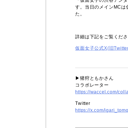
『仮面女子の渋谷アンダ
す。当日のメインMCは
た。
詳細は下記をご覧くだ
仮面女子公式X(旧Twitter
▶︎猪狩ともかさん
コラボレーター
https://waccel.com/coll
Twitter
https://x.com/igari_tom