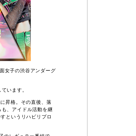
仮面女子の渋谷アンダーグ
しています。
ーに昇格。その直後、落
らも、アイドル活動を継
かすというリハビリプロ