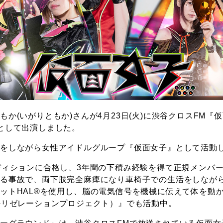
もか(いがりともか)さんが4月23日(火)に渋谷クロスFM『
として出演しました。
活をしながら女性アイドルグループ『仮面女子』として活動
ディションに合格し、3年間の下積み経験を得て正規メンバ
なる事故で、両下肢完全麻痺になり車椅子での生活をしなが
ットHAL®︎を使用し、脳の電気信号を機械に伝えて体を動
かリゼレーションプロジェクト）』でも活動中。