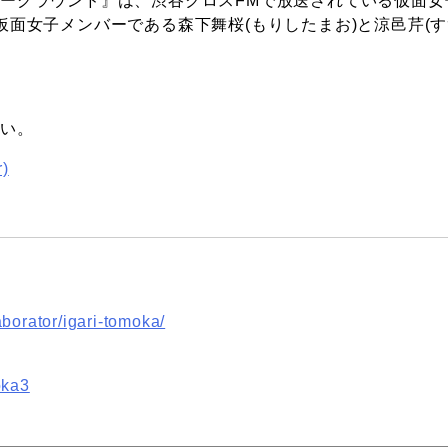
ーグラウンド』は、渋谷クロスFMで放送されている仮面女
仮面女子メンバーである森下舞桜(もりしたまお)と涼邑芹(す
さい。
)
aborator/igari-tomoka/
oka3