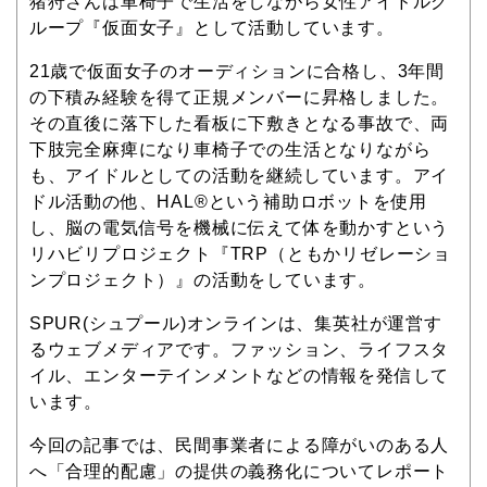
猪狩さんは車椅子で生活をしながら女性アイドルグ
ループ『仮面女子』として活動しています。
21歳で仮面女子のオーディションに合格し、3年間
の下積み経験を得て正規メンバーに昇格しました。
その直後に落下した看板に下敷きとなる事故で、両
下肢完全麻痺になり車椅子での生活となりながら
も、アイドルとしての活動を継続しています。アイ
ドル活動の他、HAL®︎という補助ロボットを使用
し、脳の電気信号を機械に伝えて体を動かすという
リハビリプロジェクト『TRP（ともかリゼレーショ
ンプロジェクト）』の活動をしています。
SPUR(シュプール)オンラインは、集英社が運営す
るウェブメディアです。ファッション、ライフスタ
イル、エンターテインメントなどの情報を発信して
います。
今回の記事では、民間事業者による障がいのある人
へ「合理的配慮」の提供の義務化についてレポート