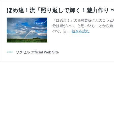
ほめ達！流「照り返しで輝く！魅力作り 
『ほめ達！』の西村貴好さんのコラム
分は運がいい」と思い込むことから始
ほ
ので、自 …
続きを読む
め
達！
流
「照
ワクセル Official Web Site
り
返
し
で
輝
く！
魅
力
作
り
〜