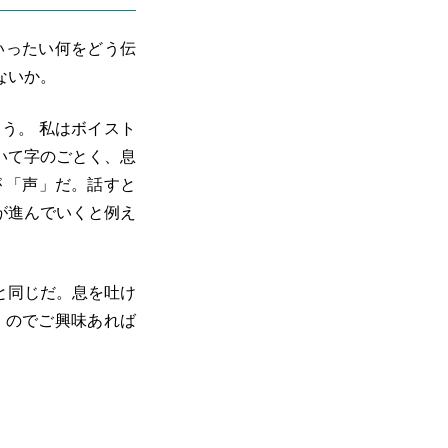
いったい何をどう伝
ないか。
う。 私はボイスト
いて字のごとく、息
 「声」だ。話すと
が進んでいくと例え
と同じだ。息を吐け
くのでご興味あれば