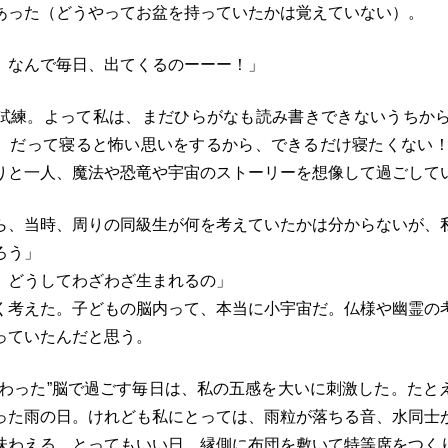
あった（どうやってお盆を持っていたかは覚えていない）。
、なんで毎日、出てくるのーーー！」
試練。よって私は、まだひらがなも読み書きできないうちから
。だって寝ると怖い思いをするから、できるだけ寝たくない！
りと一人、魔法や恐竜や宇宙のストーリーを想像して過ごして
ら、当時、周りの同級生が何を考えていたかは分からないが、
ろう」
、どうしてわざわざ生まれるの」
く考えた。子どもの脳内って、本当に小宇宙だ。仏様や幽霊の
っていたんだと思う。
変わった”脳で過ごす毎日は、私の五感を大いに刺激した。たと
った雨の日。けれども私にとっては、雨粒が落ちる音、水同士
味わえる、とってもいい日。縁側に布団を敷いて特等席をつく