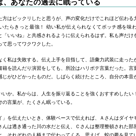
は、あなたの過去に眠っている
た方はビックリしたと思うが、声の変化だけでこれほど伝わる
いたらきっと最強！ 幼い私が伝えられなくてボッチ感を味
と「いいね」と共感されるように伝えられるはず。私も声だけ
って思ってワクワクした。
なく私は失敗する。伝え上手を目指して、語彙力武装に走った
書籍を読んだり演習をしても、所詮はハリボテ言葉だった。言
感じがひどかったものだ。しばらく続けたところ、自分の本音
いいか。私からは、人生を振り返ることを強くおすすめしたい
けの言葉が、たくさん眠っている。
イ」を伝えたいとき、体験ベースで伝えれば、Ａさんはダイヤ
さんは透き通った川の水だと伝え、Ｃさんは整理整頓された部
と、それぞれの人柄まで伝わってくる。思えば、蛇の夢を見て