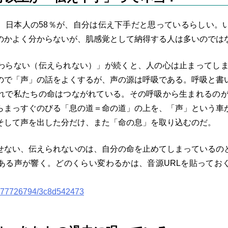
、日本人の58％が、自分は伝え下手だと思っているらしい。
のかよく分からないが、肌感覚として納得する人は多いのでは
わらない（伝えられない）」が続くと、人の心は止まってしま
ので「声」の話をよくするが、声の源は呼吸である。呼吸と書
れで私たちの命はつながれている。その呼吸から生まれるのが
らまっすぐのびる「息の道＝命の道」の上を、「声」という車
そして声を出した分だけ、また「命の息」を取り込むのだ。
せない、伝えられないのは、自分の命を止めてしまっているの
ある声が響く。どのくらい変わるかは、音源URLを貼ってお
。
/777726794/3c8d542473