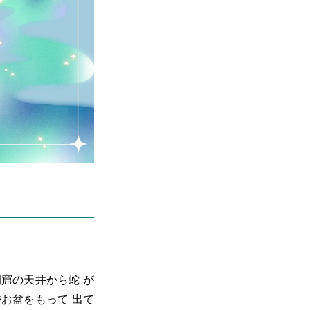
窟の天井から蛇 が
お盆をもって 出て