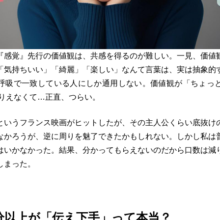
『感覚』先行の価値観は、共感を得るのが難しい。一見、価値
「気持ちいい」「綺麗」「楽しい」なんて言葉は、実は抽象的
呼吸で一致している人にしか通用しない。価値観が「ちょっ
なりえなくて…正直、つらい。
というフランス映画がヒットしたが、その主人公くらい底抜け
なかろうが、逆に周りを魅了できたかもしれない。しかし私は
はいかなかった。結果、分かってもらえないのだから口数は減
しまった。
分以上が「伝え下手」って本当？