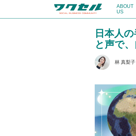
ABOUT
US
日本人の
と声で、
林 真梨子