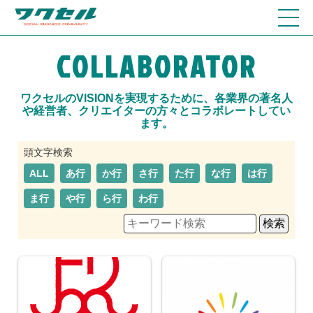
COLLABORATOR
ワクセルのVISIONを実現するために、各業界の著名人
や経営者、クリエイターの方々とコラボレートしてい
ます。
ALL
あ行
か行
さ行
た行
な行
は行
ま行
や行
ら行
わ行