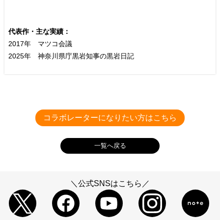
代表作・主な実績：
2017年 マツコ会議
2025年 神奈川県庁黒岩知事の黒岩日記
─ 経営理念
株式会社We＆
次世代リーダー育成ならウィーアンド
会社概要
コラボレーターになりたい方はこちら
─ 取り組んでいることを教えてください。
一覧へ戻る
＼公式SNSはこちら／