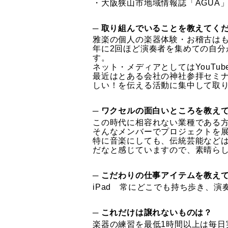
・大阪狭山市地域情報誌「AGUA」
─ 取り組んでいることを教えてく
雅楽の個人の楽器体験・お稽古は
年に2回ほど演奏者を集めての自
す。
ネット・メディアとしてはYouTu
最近はとある会社の神社参拝セミ
しい！を伝える活動に集中して取
─ ワクセルの面白いところを教え
この時代に相容れない業種である
そんなメンバーでプロジェクトを
特に音楽にしても、伝統芸能など
だなと感じていますので、素晴ら
─ こだわりの仕事アイテムを教え
iPad 常にどこでも持ち歩き、
─ これだけは譲れないものは？
楽器の練習を最低1時間以上は毎日