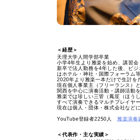
＜経歴＞
天理大学人間学部卒業
小学4年生より雅楽を始め、講習会
新卒で法人勤務を4年した後、ビジ
はホテル・神社・国際フォーラム等
2020年より雅楽一本だけで生計
現在個人事業主（フリーランス）
関西を中心に演奏活動・講師活動
雅楽では珍しい三管（鳳笙（ほう
すべて演奏できるマルチプレイヤ
現在は個人・団体・株式会社など
YouTube登録者2250人
雅楽演奏
＜代表作・主な実績＞