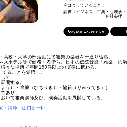
今はまっていること：
読書（ビジネス・古典・心理学・
神社参拝
Gagaku Experience
・高校・大学の部活動にて雅楽の楽器を一通り習熟。
ネスホテル等で勤務する傍ら、日本の伝統音楽「雅楽」の演奏
様々な場所で年間150件以上の演奏に携わる。
をたてることを覚悟し、
として
を展開する。
しょう）・篳篥（ひちりき）・龍笛（りゅうてき））
ーであり、
において雅楽講師及び、演奏活動を展開している。
家・講師 山口創一郎