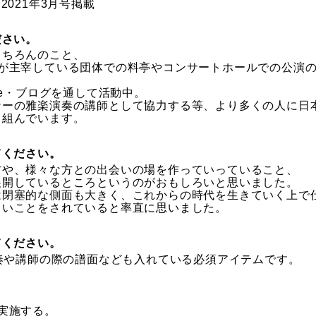
2021年3月号掲載
ださい。
もちろんのこと、
分が主宰している団体での料亭やコンサートホールでの公演
be・ブログを通して活動中。
ナーの雅楽演奏の講師として協力する等、より多くの人に日
り組んでいます。
てください。
方や、様々な方との出会いの場を作っていっていること、
展開しているところというのがおもしろいと思いました。
は閉塞的な側面も大きく、これからの時代を生きていく上で
しいことをされていると率直に思いました。
てください。
演奏や講師の際の譜面なども入れている必須アイテムです。
実施する。