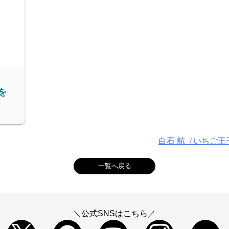
を
白石 航（いちご
一覧へ戻る
＼公式SNSはこちら／