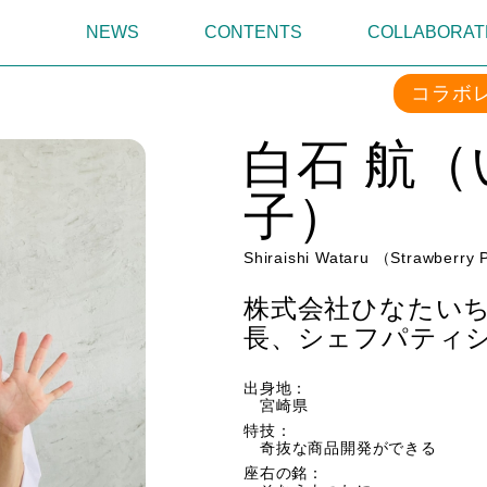
NEWS
CONTENTS
COLLABORAT
コラボ
白石 航
子）
Shiraishi Wataru （Strawberry 
株式会社ひなたいちご園
長、シェフパティ
出身地：
宮崎県
特技：
奇抜な商品開発ができる
座右の銘：