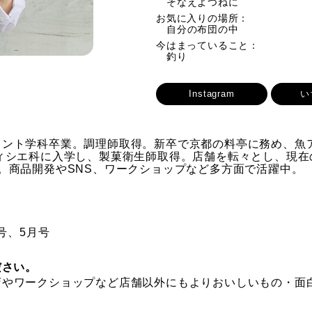
そなえよつねに
お気に入りの場所：
自分の布団の中
今はまっていること：
釣り
Instagram
い
メント学科卒業。調理師取得。新卒で京都の料亭に務め、魚
ィシエ科に入学し、製菓衛生師取得。店舗を転々とし、現在
。商品開発やSNS、ワークショップなど多方面で活躍中。
号、5月号
ださい。
店やワークショップなど店舗以外にもよりおいしいもの・面