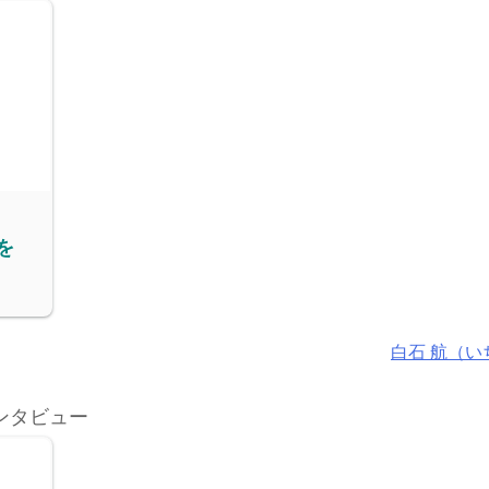
を
白石 航（
ンタビュー