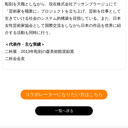
彫刻を天職としながら、現在株式会社アッサンブラージュにて
「芸術家を職業に」プロジェクトを立ち上げ、芸術を仕事として
生きていける社会のシステム的構築を目指している。また、日本
女性芸術家協会として国際交流をしながら日本の作品を世界に紹
介する活動も同時に行う。
＜代表作・主な実績＞
二科展 2013年彫刻の森美術館奨励賞
二科会会友
─ 取り組んでいることを教えてください。
会社HP
株式会社アッサンブラージュ
─ ワクセルの面白いところを教えてください。
コラボレーターになりたい方はこちら
会社HP
─ こだわりの仕事アイテムを教えてください。
ボナシーボ | tjiexport.com
一覧へ戻る
個人HP