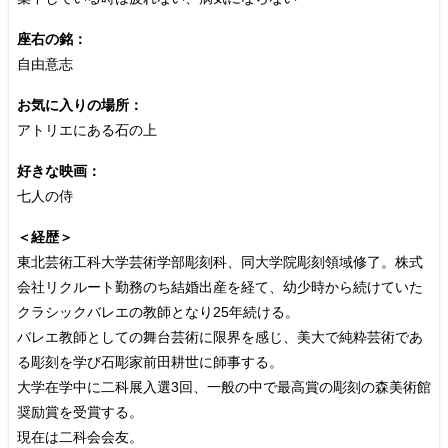
座右の銘：
自由意志
お気に入りの場所：
アトリエにある石の上
好きな映画：
七人の侍
＜経歴＞
東北芸術工科大学芸術学部彫刻科、同大学院彫刻領域修了。株式
会社リクルート勤務のち結婚出産を経て、幼少時から続けていた
クラシックバレエの教師となり25年続ける。
バレエ教師としての舞台芸術に限界を感じ、美大で純粋芸術であ
る彫刻を学び石彫家前田耕世に師事する。
大学在学中に二科展入選3回、一般の中で最高賞の彫刻の森美術館
奨励賞を受賞する。
現在は二科会会友。