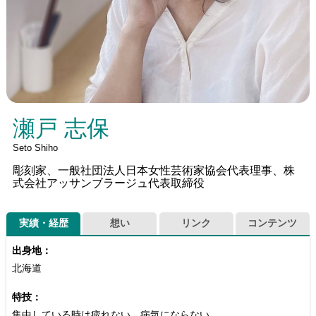
瀬戸 志保
Seto Shiho
彫刻家、一般社団法人日本女性芸術家協会代表理事、株
式会社アッサンブラージュ代表取締役
実績・経歴
想い
リンク
コンテンツ
出身地：
北海道
特技：
集中している時は疲れない、病気にならない