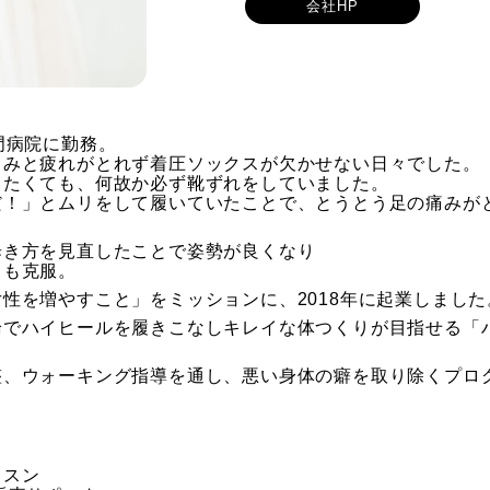
会社HP
門病院に勤務。
くみと疲れがとれず着圧ソックスが欠かせない日々でした。
したくても、何故か必ず靴ずれをしていました。
だ！」とムリをして履いていたことで、とうとう足の痛みが
歩き方を見直したことで姿勢が良くなり
スも克服。
性を増やすこと」をミッションに、2018年に起業しました
論でハイヒールを履きこなしキレイな体つくりが目指せる「
整、ウォーキング指導を通し、悪い身体の癖を取り除くプロ
ッスン