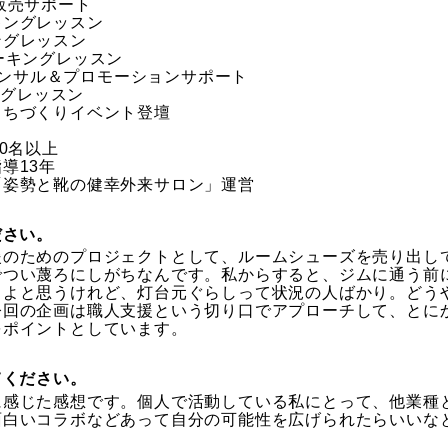
販売サポート
キングレッスン
ングレッスン
ーキングレッスン
法コンサル＆プロモーションサポート
ングレッスン
まちづくりイベント登壇
0名以上
指導13年
「姿勢と靴の健幸外来サロン」運営
ださい。
援のためのプロジェクトとして、ルームシューズを売り出し
でつい蔑ろにしがちなんです。私からすると、ジムに通う前
うよと思うけれど、灯台元ぐらしって状況の人ばかり。どう
今回の企画は職人支援という切り口でアプローチして、とに
をポイントとしています。
てください。
に感じた感想です。個人で活動している私にとって、他業種
面白いコラボなどあって自分の可能性を広げられたらいいな