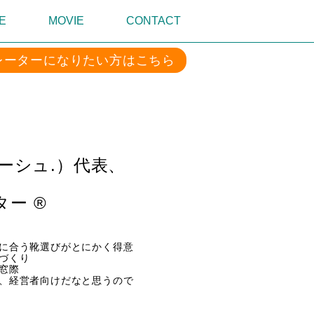
E
MOVIE
CONTACT
レーターになりたい方はこちら
リーシュ.）代表、
ー ®️
う靴選びがとにかく得意
づくり
窓際
、経営者向けだなと思うので