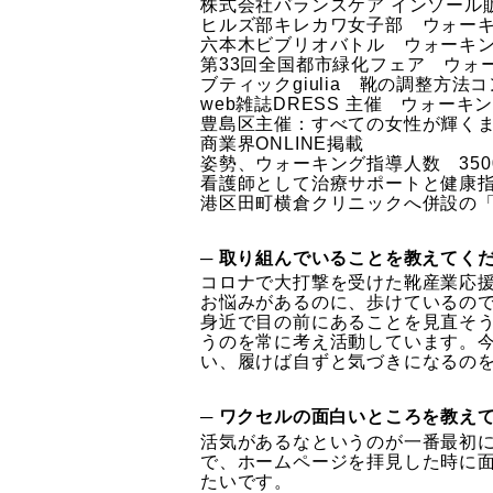
株式会社バランスケア インソール
ヒルズ部キレカワ女子部 ウォー
六本木ビブリオバトル ウォーキ
第33回全国都市緑化フェア ウォ
ブティックgiulia 靴の調整方
web雑誌DRESS 主催 ウォーキ
豊島区主催：すべての女性が輝く
商業界ONLINE掲載
姿勢、ウォーキング指導人数 350
看護師として治療サポートと健康
港区田町横倉クリニックへ併設の
─ 取り組んでいることを教えてく
コロナで大打撃を受けた靴産業応
お悩みがあるのに、歩けているの
身近で目の前にあることを見直そ
うのを常に考え活動しています。
い、履けば自ずと気づきになるの
─ ワクセルの面白いところを教え
活気があるなというのが一番最初
で、ホームページを拝見した時に
たいです。