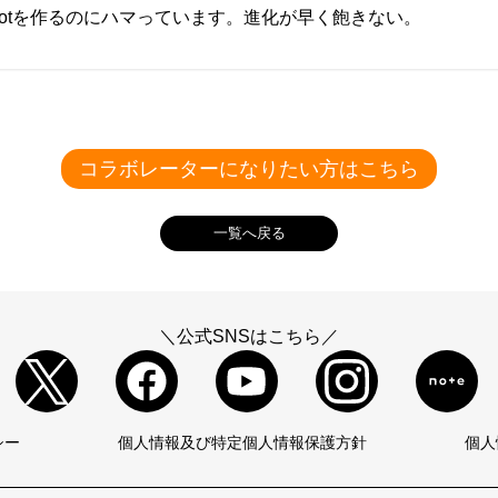
botを作るのにハマっています。進化が早く飽きない。
ください。
Facebook
– 集患と人材採用を加速さ
西村 えり
サービスの提供
ください。
コラボレーターになりたい方はこちら
一覧へ戻る
ー・コンサルタント
＼公式SNSはこちら／
書
ください。
シー
個人情報及び特定個人情報保護方針
個人