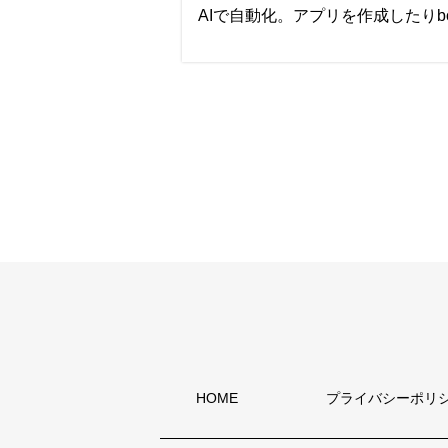
AIで自動化。アプリを作成したり
─ ワクセルの面白いところを教えて
公式HP
株式会社 W's Link 
せるアウトソーシング
─ こだわりの仕事アイテムを教えて
Instagram
─ 今はまっていることは？
eri | webマーケタ
人手や時間が足りないとお悩みの方
に！働く女性も輝けるオンライン秘
─ これだけは譲れないものは？
サービス「タスミー」
2026年5月22日
─ これから目指したいことを教えて
HOME
プライバシーポリ