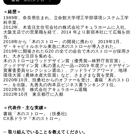
＜経歴＞
1989年、奈良県生まれ。立命館大学理工学部環境システム工学
科卒業。
2012年、木造注文住宅会社の株式会社アキュラホームに入社。
大阪支店での営業職を経て、2014 年より新宿本社にて広報を担
当。
2018年から「木のストロー」の開発に携わり、2019年1月、
ザ・キャピトルホテル東急に木のストローが導入された。
2019年に開催されたG20 の全ての会合で木のストローが採用さ
れ、大きな注目を集める。
木のストローはウッドデザイン賞（優秀賞―林野庁長官賞）、
グッドデザイン賞（私の選んだ一品―2019 年度グッドデザイン
賞審査委員セレクション選出）、グッドライフアワード、地球
環境大賞（農林水産大臣賞）など、さまざまな賞を受賞。
2020年10月、扶桑社からのオファーを受け、書籍「木のストロ
ー」を出版。丸善丸の内本店ビジネス書ランキング１位。
2022年9月 株式会社アキュラホーム退職
2022年10月 東京都庁に入都
＜代表作・主な実績＞
書籍「木のストロー」（扶桑社)
CX系ドラマ『木のストロー』
─ 取り組んでいることを教えてください。