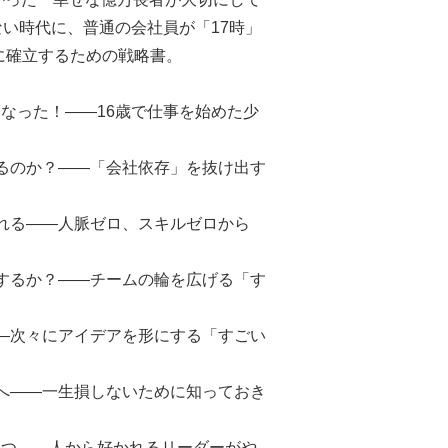
ない時代に、普通の会社員が「17時」
に確立するための戦略書。
なった！――16歳で仕事を始めた少
いるのか？――「会社依存」を抜け出す
くれる――人脈ゼロ、スキルゼロから
ルするか？――チームの輪を広げる「す
――次々にアイデアを形にする「すごい
代へ――一生損しないために知っておき
勝つ――人から好かれるリーダーがや