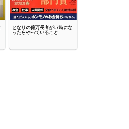
な
となりの億万長者が17時にな
イ
ったらやっていること