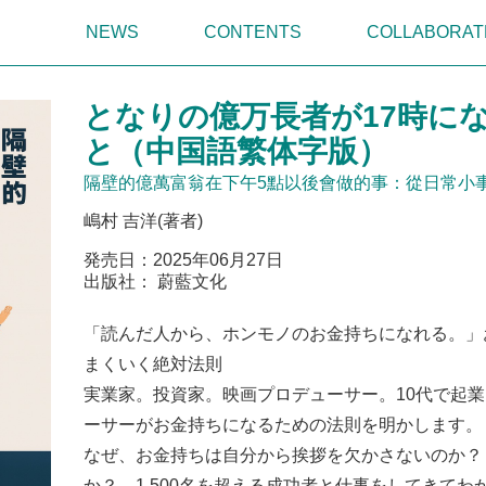
NEWS
CONTENTS
COLLABORAT
となりの億万長者が17時に
と（中国語繁体字版）
隔壁的億萬富翁在下午5點以後會做的事：從日常小事
嶋村 吉洋(著者)
発売日：2025年06月27日
出版社： 蔚藍文化
「読んだ人から、ホンモノのお金持ちになれる。」
まくいく絶対法則
実業家。投資家。映画プロデューサー。10代で起
ーサーがお金持ちになるための法則を明かします。
なぜ、お金持ちは自分から挨拶を欠かさないのか？
か？ 1,500名を超える成功者と仕事をしてきて