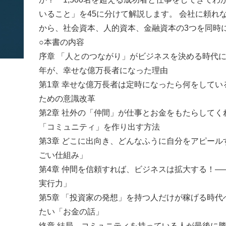
いること」を45に分けて解説します。 会社に頼れ
から、社会資本、人的資本、金融資本の3つを同時
○本書の内容
序章 「人とのつながり」がビジネスを決める時代に
年が、幸せな億万長者になった理由
第1章 幸せな億万長者は定時になったら何をして
ための意識改革
第2章 社外の「仲間」が仕事とお金をもたらして
「コミュニティ」を作り出す方法
第3章 どこに出向き、どんなふうに自分をアピー
ごい仕組み」
第4章 仲間を信頼すれば、ビジネスは拡大する！
実行力」
第5章 「投資家の発想」を持つ人だけが稼げる時
たい「お金の話」
終章 結局、コミュニティを持っている人が最後に