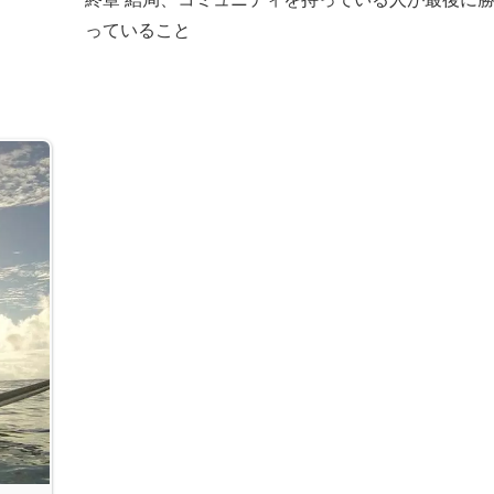
っていること
ら