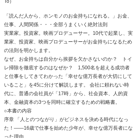
To）
「読んだ人から、ホンモノのお金持ちになれる。」お金、
仕事、人間関係・・・全部うまくいく絶対法則
実業家。投資家。映画プロデューサー。10代で起業し、実
業家、投資家、映画プロデューサーがお金持ちになるため
の法則を明かします。
なぜ、お金持ちは自分から挨拶を欠かさないのか？ トイ
レ掃除を徹底するのはなぜか？ 1,500名を超える成功者
と仕事をしてきてわかった「幸せな億万長者が大切にして
いること」を45に分けて解説します。 会社に頼れない時
代に、普通の会社員が「17時」から、社会資本、人的資
本、金融資本の3つを同時に確立するための戦略書。
○本書の内容
序章 「人とのつながり」がビジネスを決める時代になっ
た！――16歳で仕事を始めた少年が、幸せな億万長者にな
った理由