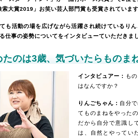
!検索大賞2019」お笑い芸人部門賞も受賞されていま
erとしても活動の場を広げながら活躍され続けている
る仕事の姿勢についてをインタビューていただきま
めたのは3歳、気づいたらものま
インタビュアー：
もの
はなんですか？
りんごちゃん：
自分で
てものまねをやったの
だから自分で意識し
は、自然とやってい