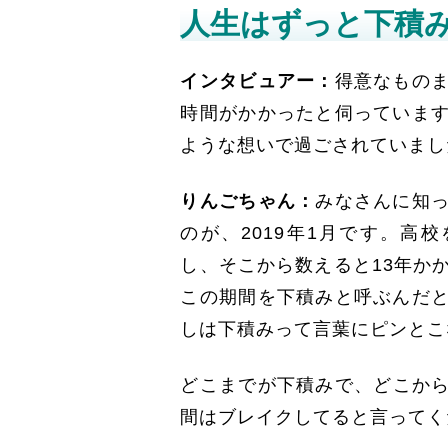
人生はずっと下積
インタビュアー：
得意なもの
時間がかかったと伺っていま
ような想いで過ごされていまし
りんごちゃん：
みなさんに知
のが、2019年1月です。高
し、そこから数えると13年か
この期間を下積みと呼ぶんだ
しは下積みって言葉にピンとこ
どこまでが下積みで、どこか
間はブレイクしてると言ってく