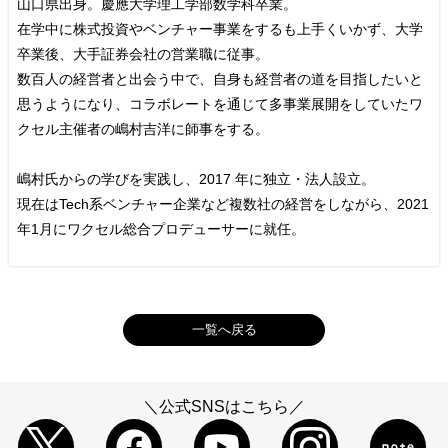
山口県出身。慶應大学理工学部数学科卒業。
在学中に株式投資やベンチャー事業をするも上手くいかず、大学
卒業後、大手証券会社の営業職に従事。
数百人の経営者と出会う中で、自身も経営者の道を目指したいと
思うようになり、コラボレートを通じて多事業展開をしていたワ
クセル主催者の嶋村吉洋に師事をする。
嶋村氏からの学びを実践し、2017 年に独立・法人設立。
現在はTech系ベンチャー企業など複数社の経営をしながら、2021
年1月にワクセル総合プロデューサーに就任。
─ 取り組んでいることを教えてください。
住谷知厚 OFFICIAL SITE
一覧へ戻る
Instagram
＼公式SNSはこちら／
─ ワクセルの面白いところを教えてください。