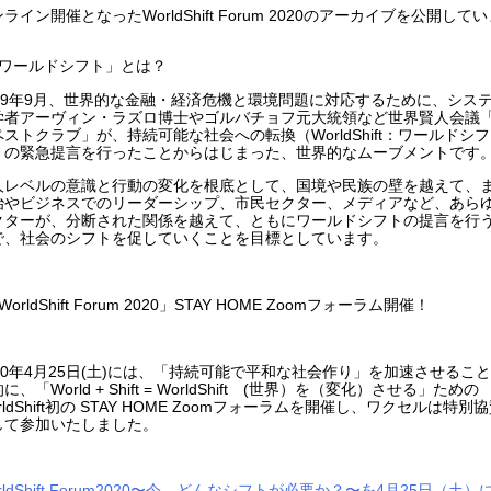
ライン開催となったWorldShift Forum 2020のアーカイブを公開して
。
「ワールドシフト」とは？
009年9月、世界的な金融・経済危機と環境問題に対応するために、シス
学者アーヴィン・ラズロ博士やゴルバチョフ元大統領など世界賢人会議
ペストクラブ」が、持続可能な社会への転換（WorldShift：ワールドシフ
）の緊急提言を行ったことからはじまった、世界的なムーブメントです
人レベルの意識と行動の変化を根底として、国境や民族の壁を越えて、
治やビジネスでのリーダーシップ、市民セクター、メディアなど、あら
クターが、分断された関係を越えて、ともにワールドシフトの提言を行
で、社会のシフトを促していくことを目標としています。
WorldShift Forum 2020」STAY HOME Zoomフォーラム開催！
020年4月25日(土)には、「持続可能で平和な社会作り」を加速させるこ
に、「World + Shift = WorldShift (世界）を（変化）させる」ための
rldShift初の STAY HOME Zoomフォーラムを開催し、ワクセルは特別
して参加いたしました。
rldShift Forum2020〜今、どんなシフトが必要か？〜を4月25日（土）