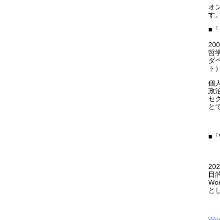
オン
す
■
2
哲
ダ
ト
個
政
セ
と
■「
2
目的
Wo
と
Wo