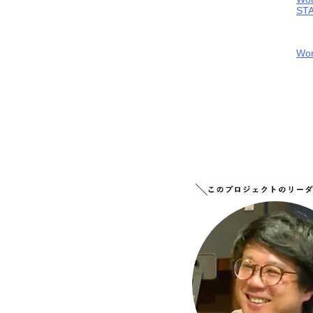
ST
Wo