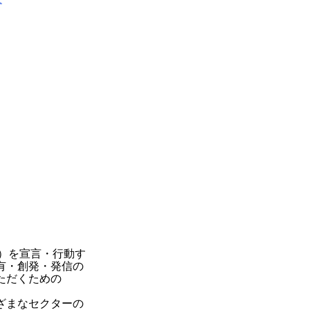
ft）を宣言・行動す
有・創発・発信の
ただくための
ざまなセクターの