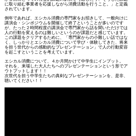
に取り組む事業者を応援しながら消費活動を行うこと。」と定義
されています。
例年であれば、エシカル消費の専門家をお招きして、一般向けに
講演会・シンポジウムを開催して終了ということが多いのです
が、たった２時間程度の講演会で専門家から話を聞いただけでは
人の行動を変えるのは難しいというのが課題だと感じています。
この課題をクリアするために、「専門家からの小難しい話ではな
く、しっかりとエシカル消費について学び・体験してきた、将来
を担う世代からの感動的なプレゼンテーション」で人の行動変容
を起こすということを考えています。
エシカル消費について、４か月間かけて中学生にインプット。
それを、来場した大人たちへのプレゼンテーションという形でア
ウトプットします！！
次世代を担う中学生たちの真剣なプレゼンテーションを、是非、
聴いてください！！