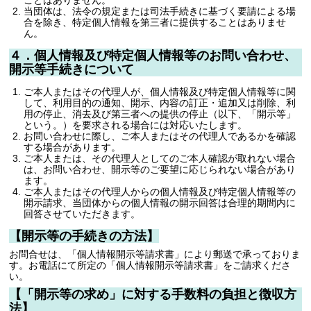
ことはありません。
当団体は、法令の規定または司法手続きに基づく要請による場
合を除き、特定個人情報を第三者に提供することはありませ
ん。
４．個人情報及び特定個人情報等のお問い合わせ、
開示等手続きについて
ご本人またはその代理人が、個人情報及び特定個人情報等に関
して、利用目的の通知、開示、内容の訂正・追加又は削除、利
用の停止、消去及び第三者への提供の停止（以下、「開示等」
という。）を要求される場合には対応いたします。
お問い合わせに際し、ご本人またはその代理人であるかを確認
する場合があります。
ご本人または、その代理人としてのご本人確認が取れない場合
は、お問い合わせ、開示等のご要望に応じられない場合があり
ます。
ご本人またはその代理人からの個人情報及び特定個人情報等の
開示請求、当団体からの個人情報の開示回答は合理的期間内に
回答させていただきます。
【開示等の手続きの方法】
お問合せは、「個人情報開示等請求書」により郵送で承っておりま
す。お電話にて所定の「個人情報開示等請求書」をご請求くださ
い。
【「開示等の求め」に対する手数料の負担と徴収方
法】