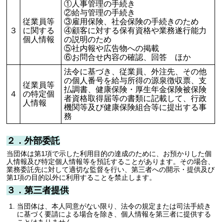
①人事管理の手続き
②給与管理の手続き
従業員等
③雇用保険、社会保険の手続きのため
３
に関する
④顧客に対する保有資格や業務遂行能力
個人情報
の説明のため
⑤社内報や広告物への掲載
⑥お問合せ内容の確認、回答 ほか
法令に基づき、従業員、外注先、その他
の個人番号を給与所得の源泉徴収票、支
従業員等
払調書、健康保険・厚生年金保険被保険
４
の特定個
者資格取得届等の書類に記載して、行政
人情報
機関等及び健康保険組合等に提出する事
務
２．外部委託
当団体は第1項で示した利用目的の達成のために、お預かりした個
人情報及び特定個人情報等を預託することがあります。その場合、
業務委託先に対して適切な監督を行い、第三者への開示・提供及び
第1項の目的以外に利用することを禁止します。
３．第三者提供
当団体は、本人同意がない限り、法令の規定または司法手続き
に基づく要請による場合を除き、個人情報を第三者に提供する