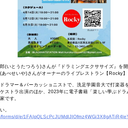
郎(いとうたつろう)さんが『ドラミングエクササイズ』を
(あべせいや)さんがオーナーのライブレストラン【Rocky
のドラマー＆パーカッショニストで、洗足学園音大で打楽器
ケストラ出演のほか、2023年に電子書籍「楽しい學ぶド
楽家です。
さい。
.com/forms/d/e/1FAIpQLScPcJUMdIJIOfmz4WGi3X8gATiR