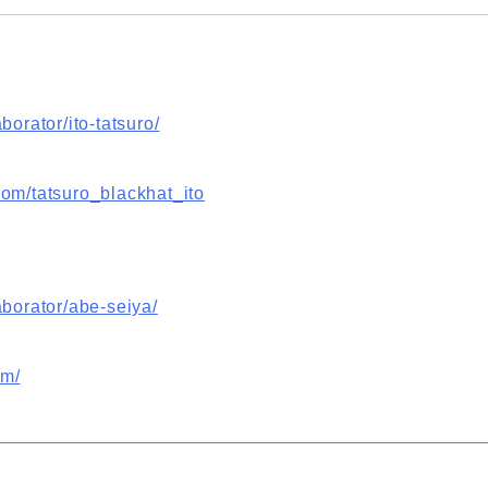
borator/ito-tatsuro/
com/tatsuro_blackhat_ito
aborator/abe-seiya/
om/