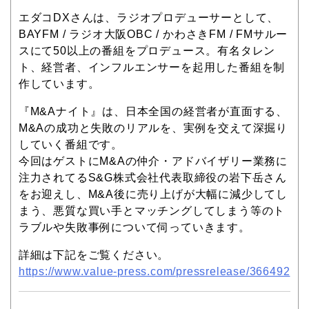
エダコDXさんは、ラジオプロデューサーとして、
BAYFM / ラジオ大阪OBC / かわさきFM / FMサルー
スにて50以上の番組をプロデュース。有名タレン
ト、経営者、インフルエンサーを起用した番組を制
作しています。
『M&Aナイト』は、日本全国の経営者が直面する、
M&Aの成功と失敗のリアルを、実例を交えて深掘り
していく番組です。
今回はゲストにM&Aの仲介・アドバイザリー業務に
注力されてるS&G株式会社代表取締役の岩下岳さん
をお迎えし、M&A後に売り上げが大幅に減少してし
まう、悪質な買い手とマッチングしてしまう等のト
ラブルや失敗事例について伺っていきます。
詳細は下記をご覧ください。
https://www.value-press.com/pressrelease/366492