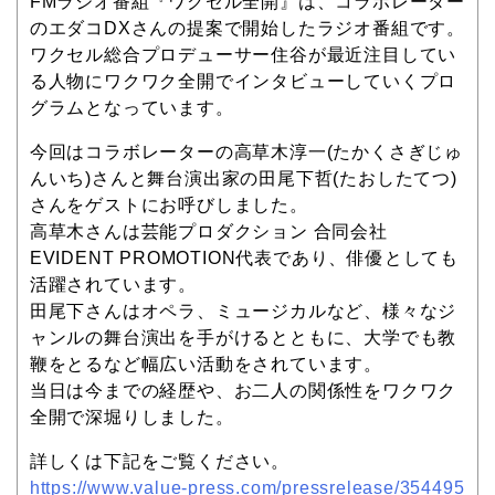
FMラジオ番組『ワクセル全開』は、コラボレーター
のエダコDXさんの提案で開始したラジオ番組です。
ワクセル総合プロデューサー住谷が最近注目してい
る人物にワクワク全開でインタビューしていくプロ
グラムとなっています。
今回はコラボレーターの高草木淳一(たかくさぎじゅ
んいち)さんと舞台演出家の田尾下哲(たおしたてつ)
さんをゲストにお呼びしました。
高草木さんは芸能プロダクション 合同会社
EVIDENT PROMOTION代表であり、俳優としても
活躍されています。
田尾下さんはオペラ、ミュージカルなど、様々なジ
ャンルの舞台演出を手がけるとともに、大学でも教
鞭をとるなど幅広い活動をされています。
当日は今までの経歴や、お二人の関係性をワクワク
全開で深堀りしました。
詳しくは下記をご覧ください。
https://www.value-press.com/pressrelease/354495