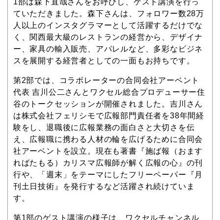
1部は森下直哉さんをお呼びし、ゲスト講演を行っ
ていただきました。森下さんは、フォロワー数28万
人以上のインスタグラマーとして活躍するだけでな
く、関西最大級のレストランの経営から、デザイナ
ー、家具の輸入販売、アパレルなど、多彩なビジネ
スを展開する経営者としての一面もお持ちです。
第2部では、コラボレーターの合同会社アーベント
代表 吉川公二さんとワクセル総合プロデューサー住
谷のトークセッションが開催されました。吉川さん
は株式会社フェリシモで広報部門責任者を38年間経
験をし、退職後に広報業務の面白さと大切さを伝
え、広報職に携わる人材の輪を広げるために合同会
社アーベントを設立。現在も著書『施ば報（おます
ればたもる）カリスマ広報師が解く広報の心』の刊
行や、「週末」をテーマにしたフリーペーパー『月
刊土日技術』を発行するなど活躍され続けていま
す。
第1部のゲスト講演の様子は、ワクセルチャンネル