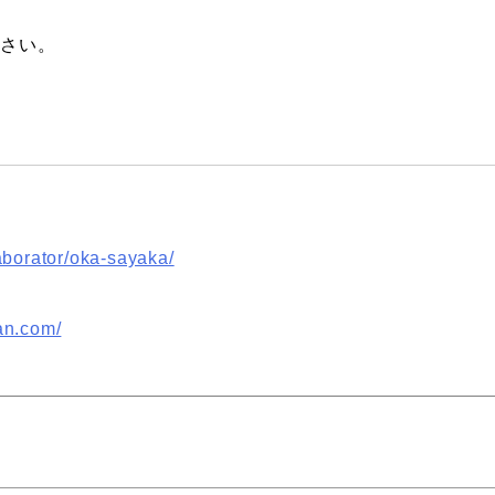
ださい。
aborator/oka-sayaka/
an.com/