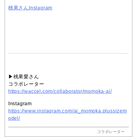
桃果さんInstagram
▶︎桃果愛さん
コラボレーター
https://waccel.com/collaborator/momoka-ai/
Instagram
https://www.instagram.com/ai_momoka.plussizem
odel/
コラボレーター