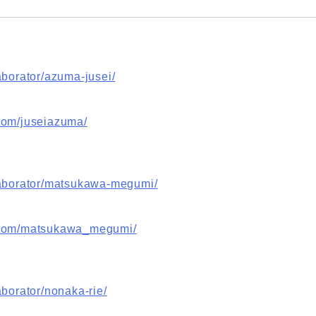
aborator/azuma-jusei/
com/juseiazuma/
laborator/matsukawa-megumi/
m.com/matsukawa_megumi/
aborator/nonaka-rie/