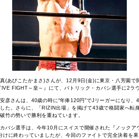
真(あびこたかまさ)さんが、12月9日(金)に東京・八芳園
TIVE FIGHT～皇～』にて、パトリック・カバシ選手に2
彦さんは、40歳の時に“年俸120円”でJリーガーになり、
た。さらに、「RIZIN出場」を掲げて43歳で格闘家へ転身。
、破竹の勢いで勝利を重ねています。
カバシ選手は、今年10月にスイスで開催された『ノックア
分けに終わっていましたが、今回のファイトで完全決着を果