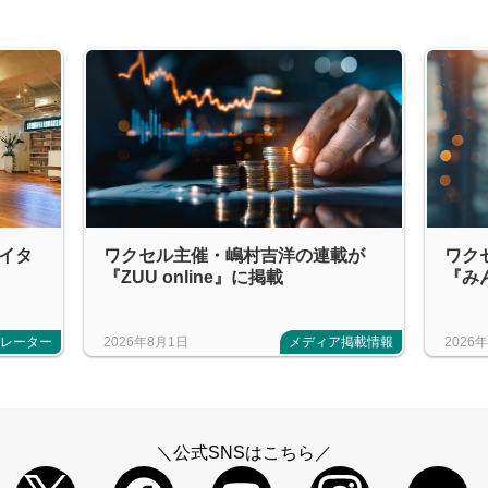
エイタ
ワクセル主催・嶋村吉洋の連載が
ワク
『ZUU online』に掲載
『み
ボレーター
2026年8月1日
メディア掲載情報
2026
＼公式SNSはこちら／