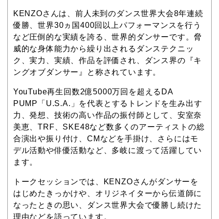
KENZOさんは、前人未到のダンス世界大会8年連続
優勝、世界30ヵ国400回以上パフォーマンスを行う
など圧倒的な実績を誇る、世界的ダンサーです。脅
威的な身体能力から繰り出されるダンステクニッ
ク、実力、実績、作品を評価され、ダンス界の『キ
ングオブダンサー』と称されています。
YouTube再生回数2億5000万回
を
超えるDA
PUMP「U.S.A.」を代表とするトレンド
を
生み出す
力、発想、技術の高い作品の振付師として、安室奈
美恵、TRF、SKE48など数多くのアーティストの総
合演出や振り付け、CMなどを手掛け、さらにはモ
デル活動や俳優活動など、多岐に渡って活躍してい
ます。
トークセッションでは、KENZOさんがダンサーを
はじめたきっかけや、オリジネイターから伝道師に
なったときの思い、ダンス世界大会で優勝し続けた
理由などを語っています。