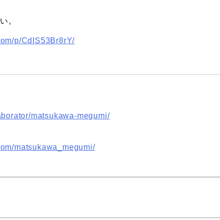
さい。
.com/p/CdIS53Br8rY/
laborator/matsukawa-megumi/
m.com/matsukawa_megumi/