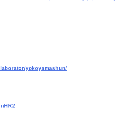
ollaborator/yokoyamashun/
hunHR2