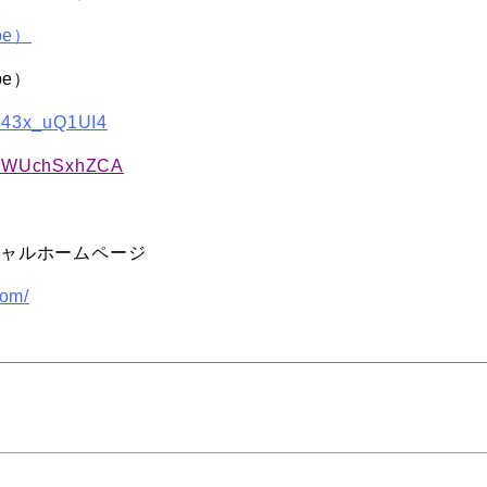
be）
be）
/F43x_uQ1UI4
e/TWUchSxhZCA
シャルホームページ
com/