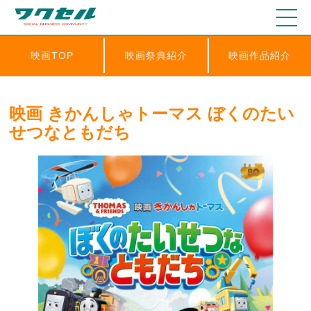
映画TOP
映画祭典紹介
映画作品紹介
映画 きかんしゃトーマス ぼくのたい
せつなともだち