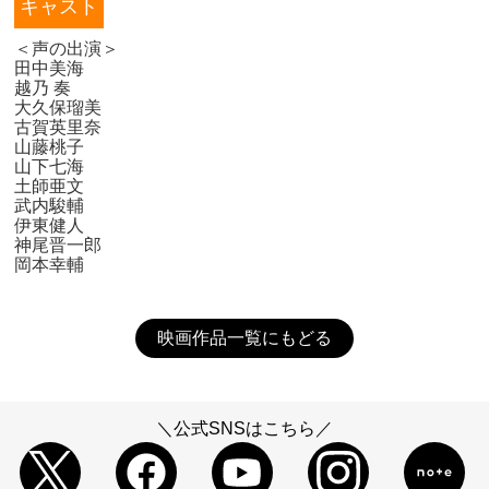
キャスト
＜声の出演＞
田中美海
越乃 奏
大久保瑠美
古賀英里奈
山藤桃子
山下七海
土師亜文
武内駿輔
伊東健人
神尾晋一郎
岡本幸輔
映画作品一覧にもどる
＼公式SNSはこちら／