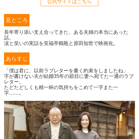
公式サイトはこちら
見どころ
長年寄り添い支え合ってきた、ある夫婦の本当にあった
話。
涙と笑いの実話を笑福亭鶴瓶と原田知世で映画化。
あらすじ
「僕は君に、以前ラブレターを書く約束をしましたね」
字が書けない夫が結婚35年の節目に妻へ宛てた一通のラブ
レター。
たどたどしくも精一杯の気持ちをこめて一字また一
字……。