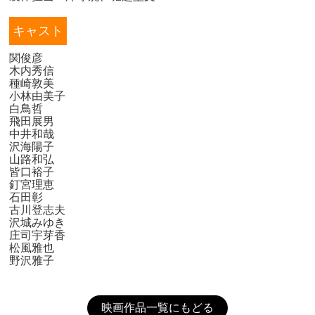
キャスト
関俊彦
木内秀信
種崎敦美
小林由美子
白鳥哲
飛田展男
中井和哉
沢海陽子
山路和弘
皆口裕子
釘宮理恵
石田彰
古川登志夫
沢城みゆき
庄司宇芽香
松風雅也
野沢雅子
映画作品一覧にもどる