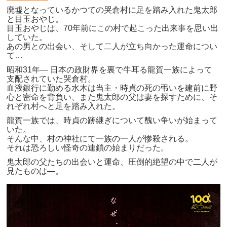
廃墟となっているかつての哭倉村に足を踏み入れた鬼太郎
と目玉おやじ。
目玉おやじは、70年前にこの村で起こった出来事を思い出
していた。
あの男との出会い、そして二人が立ち向かった運命につい
て…
昭和31年― 日本の政財界を裏で牛耳る龍賀一族によって
支配されていた哭倉村。
血液銀行に勤める水木は当主・時貞の死の弔いを建前に野
心と密命を背負い、また鬼太郎の父は妻を探すために、そ
れぞれ村へと足を踏み入れた。
龍賀一族では、時貞の跡継ぎについて醜い争いが始まって
いた。
そんな中、村の神社にて一族の一人が惨殺される。
それは恐ろしい怪奇の連鎖の始まりだった。
鬼太郎の父たちの出会いと運命、圧倒的絶望の中で二人が
見たものは―。