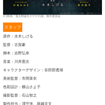
(C)映画「鬼太郎誕生ゲゲゲの謎」製作委員会
スタッフ
原作：水木しげる
監督：古賀豪
脚本：吉野弘幸
音楽：川井憲次
キャラクターデザイン：谷田部透湖
美術監督：市岡茉衣
色彩設計：横山さよ子
撮影監督：石山智之
製作担当：澤守洸、堀越圭文