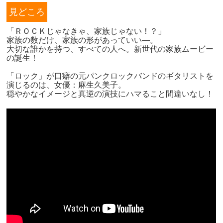
見どころ
「ＲＯＣＫじゃなきゃ、家族じゃない！？」
家族の数だけ、家族の形があっていい―。
大切な誰かを持つ、すべての人へ。新世代の家族ムービー
の誕生！
「ロック」が口癖の元パンクロックバンドのギタリストを
演じるのは、女優：麻生久美子。
穏やかなイメージと真逆の演技にハマること間違いなし！