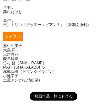
音楽：
葉山たけし
原作：
吉川トリコ『グッモーエビアン！』（新潮文庫刊）
キャスト
麻生久美子
大泉 洋
三吉彩花
能年玲奈
竹村 哲（SNAIL RAMP）
MAH（SHAKALABBITS）
塚地武雅（ドランクドラゴン）
小池栄子
土屋アンナ(友情出演)
映画作品一覧にもどる