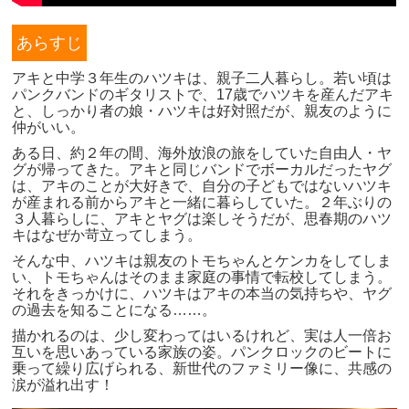
あらすじ
アキと中学３年生のハツキは、親子二人暮らし。若い頃は
パンクバンドのギタリストで、17歳でハツキを産んだアキ
と、しっかり者の娘・ハツキは好対照だが、親友のように
仲がいい。
ある日、約２年の間、海外放浪の旅をしていた自由人・ヤ
グが帰ってきた。アキと同じバンドでボーカルだったヤグ
は、アキのことが大好きで、自分の子どもではないハツキ
が産まれる前からアキと一緒に暮らしていた。２年ぶりの
３人暮らしに、アキとヤグは楽しそうだが、思春期のハツ
キはなぜか苛立ってしまう。
そんな中、ハツキは親友のトモちゃんとケンカをしてしま
い、トモちゃんはそのまま家庭の事情で転校してしまう。
それをきっかけに、ハツキはアキの本当の気持ちや、ヤグ
の過去を知ることになる……。
描かれるのは、少し変わってはいるけれど、実は人一倍お
互いを思いあっている家族の姿。パンクロックのビートに
乗って繰り広げられる、新世代のファミリー像に、共感の
涙が溢れ出す！