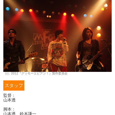
（c）2012『グッモーエビアン！』製作委員会
スタッフ
監督：
山本透
脚本：
山本透、鈴木謙一