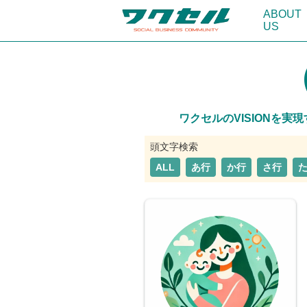
ABOUT
US
ワクセルのVISIONを
ALL
あ行
か行
さ行