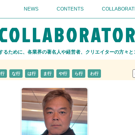
NEWS
CONTENTS
COLLABORAT
COLLABORATO
実現するために、各業界の著名人や経営者、クリエイターの方々
た行
な行
は行
ま行
や行
ら行
わ行