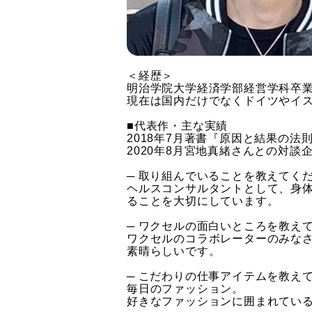
＜経歴＞
明治学院大学経済学部経営学科卒業
現在は国内だけでなくドイツやイ
■代表作・主な実績
2018年7月著書『原因と結果の
2020年8月宮地真緒さんとの対談
─ 取り組んでいることを教えてく
ヘルスコンサルタントとして、身
ることを大切にしています。
─ ワクセルの面白いところを教え
​ワクセルのコラボレーターのみな
素晴らしいです。
─ こだわりの仕事アイテムを教え
毎日のファッション。
好きなファッションに囲まれてい