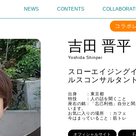
NEWS
CONTENTS
COLLABORAT
コラボ
吉田 晋平
Yoshida Shinpei
スローエイジング
ルスコンサルタン
出身 ：東京都
特技 ：人の話を聞くこと
座右の銘：「忘己利他」自分と関
います。
​お気に入りの場所 ：カフェ
今はまっていること：筋トレ
オフィシャルサイト
F